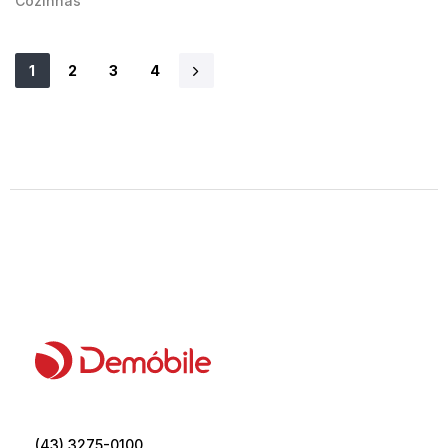
Cozinhas
1
2
3
4
(43) 3275-0100