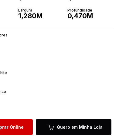
Largura
Profundidade
1,280M
0,470M
ores
hite
nco
rar Online
Quero em Minha Loja