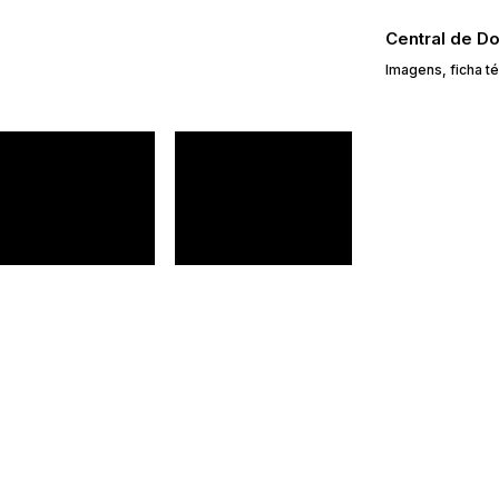
Central de D
Imagens, ficha t
Informações 
vestimento em pintura UV.
As cores do produto podem sof
diças metálicas. Portas de
configurações do seu dispositivo.
Produto enviado desmontado 