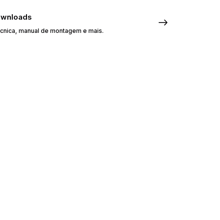
ownloads
écnica, manual de montagem e mais.
Importantes
rer variações de tonalidade de acordo com as
e embalado por caixa revestida por plástico