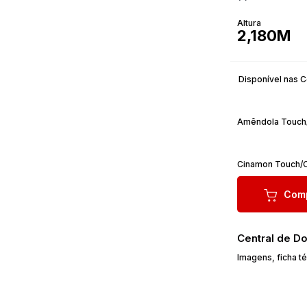
Altura
2,180M
Disponível nas 
Amêndola Touch
Cinamon Touch/O
Comp
Central de D
Imagens, ficha t