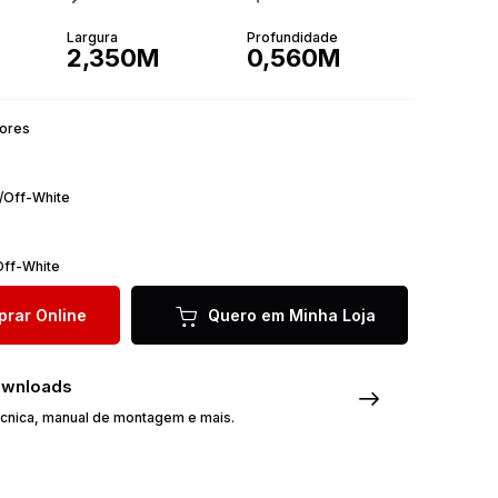
Largura
Profundidade
2,350M
0,560M
Cores
/Off-White
ff-White
rar Online
Quero em Minha Loja
ownloads
écnica, manual de montagem e mais.