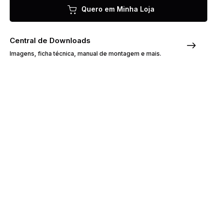
Quero em Minha Loja
Central de Downloads
Imagens, ficha técnica, manual de montagem e mais.
Sobre o Produto
O Guarda-Roupa Casal Riva é um
produto em MDF e revestimento em
pintura UV. Cabideiros metálicos e
corrediças telescópicas. Portas
deslizantes em trilhos metálicos e