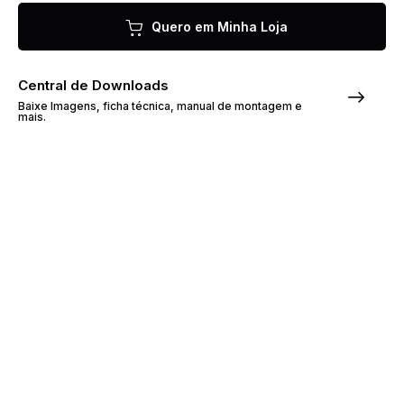
Quero em Minha Loja
Central de Downloads
Baixe Imagens, ficha técnica, manual de montagem e
mais.
Sobre o Produto
A Cômoda Flora tem estrutura em
MDP e revestimento em pintura UV.
Gavetas com corrediças
telescópicas. Porta de giro com