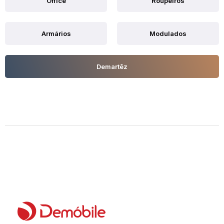
Office
Roupeiros
Armários
Modulados
Demartêz